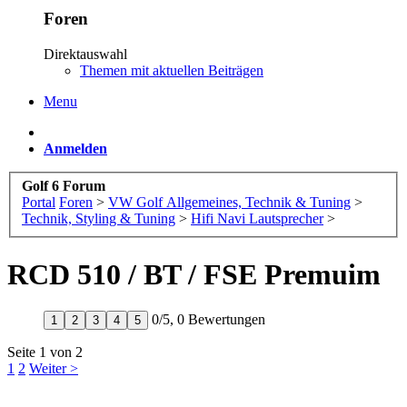
Foren
Direktauswahl
Themen mit aktuellen Beiträgen
Menu
Anmelden
Golf 6 Forum
Portal
Foren
>
VW Golf Allgemeines, Technik & Tuning
>
Technik, Styling & Tuning
>
Hifi Navi Lautsprecher
>
RCD 510 / BT / FSE Premuim
0
/
5
,
0 Bewertungen
1
2
3
4
5
Seite 1 von 2
1
2
Weiter >