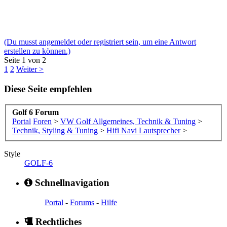
(Du musst angemeldet oder registriert sein, um eine Antwort
erstellen zu können.)
Seite 1 von 2
1
2
Weiter >
Diese Seite empfehlen
Golf 6 Forum
Portal
Foren
>
VW Golf Allgemeines, Technik & Tuning
>
Technik, Styling & Tuning
>
Hifi Navi Lautsprecher
>
Style
GOLF-6
Schnellnavigation
Portal
-
Forums
-
Hilfe
Rechtliches