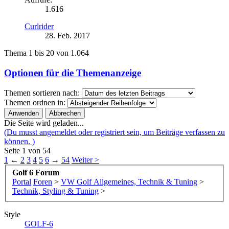
1.616
Curlrider
28. Feb. 2017
Thema 1 bis 20 von 1.064
Optionen für die Themenanzeige
Themen sortieren nach:
Themen ordnen in:
Die Seite wird geladen...
(Du musst angemeldet oder registriert sein, um Beiträge verfassen zu
können. )
Seite 1 von 54
1
←
2
3
4
5
6
→
54
Weiter >
Golf 6 Forum
Portal
Foren
>
VW Golf Allgemeines, Technik & Tuning
>
Technik, Styling & Tuning
>
Style
GOLF-6