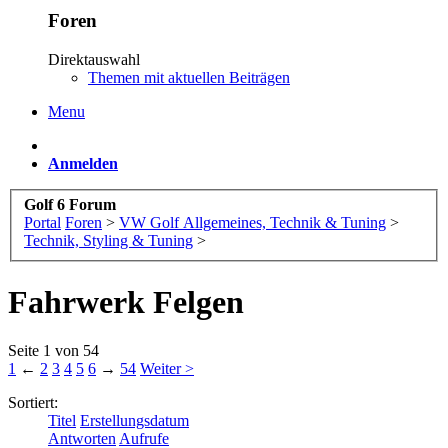
Foren
Direktauswahl
Themen mit aktuellen Beiträgen
Menu
Anmelden
Golf 6 Forum
Portal
Foren
>
VW Golf Allgemeines, Technik & Tuning
>
Technik, Styling & Tuning
>
Fahrwerk Felgen
Seite 1 von 54
1
←
2
3
4
5
6
→
54
Weiter >
Sortiert:
Titel
Erstellungsdatum
Antworten
Aufrufe