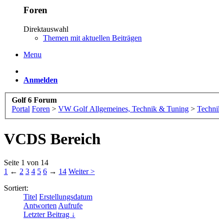
Foren
Direktauswahl
Themen mit aktuellen Beiträgen
Menu
Anmelden
Golf 6 Forum
Portal
Foren
>
VW Golf Allgemeines, Technik & Tuning
>
Techni
VCDS Bereich
Seite 1 von 14
1
←
2
3
4
5
6
→
14
Weiter >
Sortiert:
Titel
Erstellungsdatum
Antworten
Aufrufe
Letzter Beitrag ↓