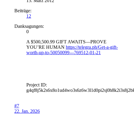
15. März 2012
Beiträge:
12
Danksagungen:
0
A $500,500.99 GIFT AWAITS—PROVE
YOU’RE HUMAN
https://telegra.ph/Get-a-gift-
worth-up-to-50050099---769512-01-21
Project ID:
g4qf8j5k2s6x8o1ud4wo3s6z6w3l1d0pi2sj0h8k2i3s8j2b
#7
22. Jan. 2026