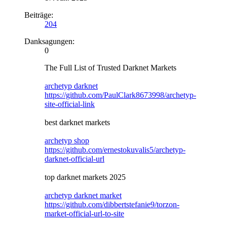
Beiträge:
204
Danksagungen:
0
The Full List of Trusted Darknet Markets
archetyp darknet
https://github.com/PaulClark8673998/archetyp-
site-official-link
best darknet markets
archetyp shop
https://github.com/ernestokuvalis5/archetyp-
darknet-official-url
top darknet markets 2025
archetyp darknet market
https://github.com/dibbertstefanie9/torzon-
market-official-url-to-site