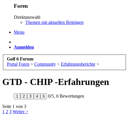
Foren
Direktauswahl
Themen mit aktuellen Beiträgen
Menu
Anmelden
Golf 6 Forum
Portal
Foren
>
Community
>
Erfahrungsberichte
>
GTD - CHIP -Erfahrungen
0
/
5
,
0 Bewertungen
1
2
3
4
5
Seite 1 von 3
1
2
3
Weiter >